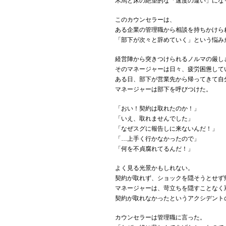
木馬と床の絶望的な「速度の違い」にな
このカウンセラーは、
ある企業の管理職から相談を持ちかけら
「部下が次々と辞めていく」という悩み
経営陣から突きつけられるノルマの厳し
そのマネージャーは日々、疲労困憊して
ある日、部下が営業先から帰ってきて自
マネージャーは部下を呼びつけた。
「おい！契約は取れたのか！」
「いえ、取れませんでした」
「なぜスグに報告しに来ないんだ！」
「…上手く行かなかったので」
「何を不貞腐れてるんだ！」
よく見る光景かもしれない。
契約が取れず、ショックを隠そうとせず
マネージャーは、苛立ちを隠すことなく
契約が取れなかったというアクシデント
カウンセラーは管理職に言った。