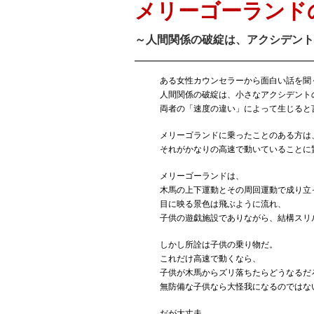
メリーゴーランド
～人間関係の破綻は、アクシデント
ある女性カウンセラーから面白い話を聞
人間関係の破綻は、小さなアクシデント
両者の「速度の違い」によって生じると
メリーゴランドに乗ったことのある方は
それがかなりの高速で動いていることに
メリーゴーランドは、
木馬の上下運動とその周回運動で成り立
目に映る景色は飛ぶように流れ、
子供の遊戯施設でありながら、結構スリ
しかし所詮は子供の乗り物だ。
これだけ高速で動くなら、
子供が木馬からズリ落ちたらどうなるだ
無防備な子供なら大怪我になるのではな
だが大丈夫。