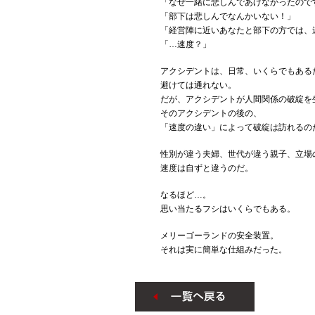
「なぜ一緒に悲しんであげなかったので
「部下は悲しんでなんかいない！」
「経営陣に近いあなたと部下の方では、
「…速度？」
アクシデントは、日常、いくらでもある
避けては通れない。
だが、アクシデントが人間関係の破綻を
そのアクシデントの後の、
「速度の違い」によって破綻は訪れるの
性別が違う夫婦、世代が違う親子、立場
速度は自ずと違うのだ。
なるほど…。
思い当たるフシはいくらでもある。
メリーゴーランドの安全装置。
それは実に簡単な仕組みだった。