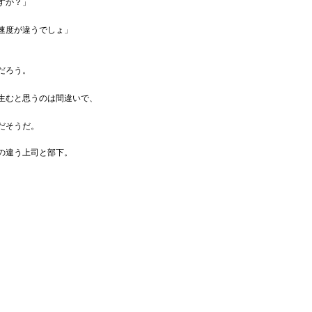
すか？」
速度が違うでしょ」
だろう。
生むと思うのは間違いで、
だそうだ。
の違う上司と部下。