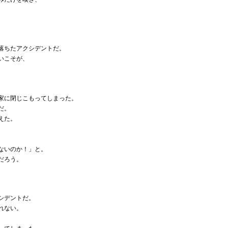
落ちたアクシデントだ。
いこそが、
。
家に閉じこもってしまった。
だ。
えた。
ないのか！」と。
だろう。
。
シデントだ。
れない。