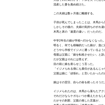
流産した妻を責め続けた。
この夫婦は数ヶ月後に離婚する。
子供が死んでしまったことは、木馬から
しかしその後の、夫婦の気持ちのすれ違
木馬と床の「速度の違い」だったのだ。
中学2年生の娘が学校へ行かなくなった
明るく、何でも積極的だった娘が、急に
どうやら学校でイジメに遭っているよう
母親は父親に「娘を転校させたい」と訴
だが父親はそれには答えず、
目の前に娘を座らせこう言った。
「イジメられる側にも責任があるんじゃ
父親は娘に「頑張れ」と言いたかったの
娘はその翌日、自らの命を絶ったそうだ
イジメられたのは、木馬から落ちたアク
それだけならケガもいつか癒えたかもし
だがその刹那、父親の発した言葉が、