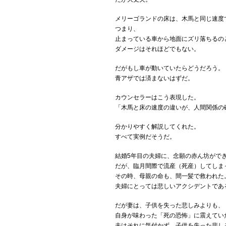
メリーゴランドの床は、木馬と同じ速度
つまり、
止まっている車から地面にズリ落ちるの
ダメージはそれほどでもない。
だがもし車が動いていたらどうだろう。
青アザでは済まないはずだ。
カウンセラーはこう表現した。
「木馬と床の速度の違いが、人間関係の
分かりやすく解説してくれた。
すべて実例だそうだ。
結婚5年目の夫婦に、念願の赤ん坊がで
だが、臨月間際で流産（死産）してしま
その時、母親の命も、間一髪で救われた
夫婦にとっては悲しいアクシデントであ
だが妻は、子供を失った悲しみよりも、
自身が味わった「死の恐怖」に震えてい
夫はそれに気付かず、子供を失った悲し