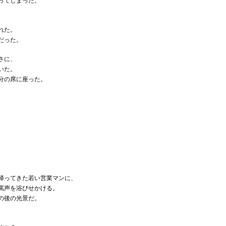
ってしまった。
れた。
だった。
さに、
いた。
分の席に座った。
帰ってきた若い営業マンに、
罵声を浴びせかける。
の後の光景だ。