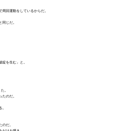
で周回運動をしているからだ。
と同じだ。
破綻を生む」と。
きた。
ったのだ。
。
る。
たのだ。
みだけを嘆き、