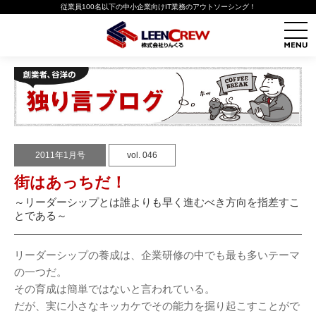
従業員100名以下の中小企業向けIT業務のアウトソーシング！
2011年1月号
vol. 046
街はあっちだ！
～リーダーシップとは誰よりも早く進むべき方向を指差すこ
とである～
リーダーシップの養成は、企業研修の中でも最も多いテーマ
の一つだ。
その育成は簡単ではないと言われている。
だが、実に小さなキッカケでその能力を掘り起こすことがで