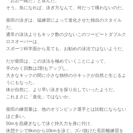
「おお一緒だ」と喜んだ。
そう。魚になれば、泳ぎ方なんて、何だって構わないのだ。
柴田の泳ぎは、猛練習によって進化させた独自のスタイル
だ。
通常の泳法よりもキック数の少ないこのツービートダブルク
ロスオーバーは、
スポーツ科学面から見ても、お勧めの泳法ではないようだ。
だが柴田は、この泳法を極めていくことによって、
手のかく回数は2割もアップし、
大きなキックの間に小さな独特の小キックが自然と生じるよ
うにもなった。
体が自然に、より早い泳ぎを探り出していったようだ。
これまさに「進化」ではないか。
柴田の練習量は、他のオリンピック選手とは比較にならない
ほど多い。
50mを息継ぎなしで泳ぐ持久力を身に付け、
休憩ナシで8kmから10kmを泳ぐ、ズバ抜けた長距離練習を