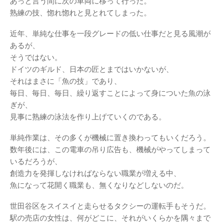
あっと言う間に次の車両に移って行った。
熟練の技、惚れ惚れと見とれてしまった。
近年、単純な仕事を一段グレードの低い仕事だと見る風潮が
あるが、
そうではない。
ドイツのギルド、日本の匠とまではいかないが、
それはまさに「魚の技」であり、
毎日、毎日、毎日、繰り返すことによって身についた魚の泳
ぎが、
見事に熟練の泳法を作り上げていくのである。
単純作業は、その多くが機械に置き換わってもいくだろう。
数年後には、この電車の吊り広告も、機械がやってしまって
いるだろうが、
創造力を発揮しなければならない職業が増える中、
魚になって花開く職業も、無くなりなどしないのだ。
世田谷区をスイスイと走らせるタクシーの運転手もそうだ。
駅の売店の女性は、何がどこに、それがいくらかを隅々まで