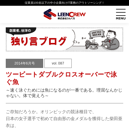
従業員100名以下の中小企業向けIT業務のアウトソーシング！
2014年6月号
vol. 087
ツービートダブルクロスオーバーで泳
ぐ魚
～速く泳ぐためには魚になるのが一番である。理屈なんかじ
ゃない。体で覚えろ～
ご存知だろうか。オリンピックの競泳種目で、
日本の女子選手で初めて自由形の金メダルを獲得した柴田亜
衣は、