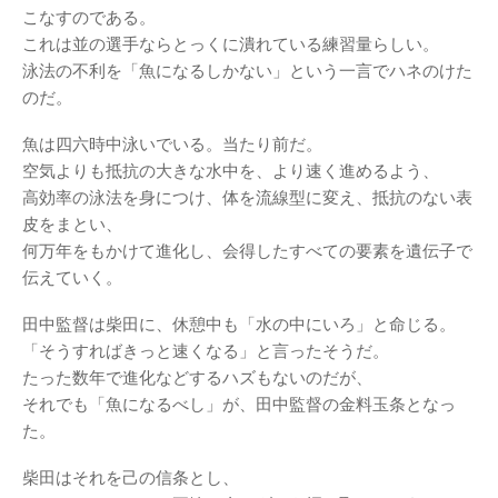
こなすのである。
これは並の選手ならとっくに潰れている練習量らしい。
泳法の不利を「魚になるしかない」という一言でハネのけた
のだ。
魚は四六時中泳いでいる。当たり前だ。
空気よりも抵抗の大きな水中を、より速く進めるよう、
高効率の泳法を身につけ、体を流線型に変え、抵抗のない表
皮をまとい、
何万年をもかけて進化し、会得したすべての要素を遺伝子で
伝えていく。
田中監督は柴田に、休憩中も「水の中にいろ」と命じる。
「そうすればきっと速くなる」と言ったそうだ。
たった数年で進化などするハズもないのだが、
それでも「魚になるべし」が、田中監督の金料玉条となっ
た。
柴田はそれを己の信条とし、