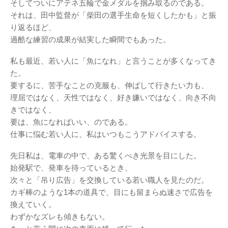
そしてついにアテネ五輪で金メダルを掴み取るのである。
それは、田中監督が「柴田の選手生命を短くしたかも」と振
り返るほど、
過酷な練習の成果が結実した瞬間でもあった。
私も最近、若い人に「魚になれ」と言うことが多くなってき
た。
要するに、苦手なことの克服も、伸ばして行きたい力も、
理屈ではなく、天性ではなく、好き嫌いではなく、向き不向
きではなく、
要は、魚になればいい、のである。
仕事に悩む若い人に、私はいつもこうアドバイスする。
先日私は、電車の中で、ある驚くべき光景を目にした。
始発駅で、発車を待っているとき、
次々と「吊り広告」を交換している若い職人を見たのだ。
カギ棒のような1本の道具で、目にも留まらぬ速さで広告を
換えていく。
わずかなズレも傾きもない。