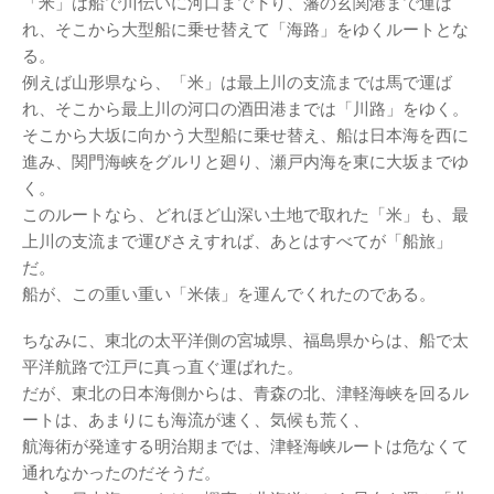
「米」は船で川伝いに河口まで下り、藩の玄関港まで運ば
れ、そこから大型船に乗せ替えて「海路」をゆくルートとな
る。
例えば山形県なら、「米」は最上川の支流までは馬で運ば
れ、そこから最上川の河口の酒田港までは「川路」をゆく。
そこから大坂に向かう大型船に乗せ替え、船は日本海を西に
進み、関門海峡をグルリと廻り、瀬戸内海を東に大坂までゆ
く。
このルートなら、どれほど山深い土地で取れた「米」も、最
上川の支流まで運びさえすれば、あとはすべてが「船旅」
だ。
船が、この重い重い「米俵」を運んでくれたのである。
ちなみに、東北の太平洋側の宮城県、福島県からは、船で太
平洋航路で江戸に真っ直ぐ運ばれた。
だが、東北の日本海側からは、青森の北、津軽海峡を回るル
ートは、あまりにも海流が速く、気候も荒く、
航海術が発達する明治期までは、津軽海峡ルートは危なくて
通れなかったのだそうだ。