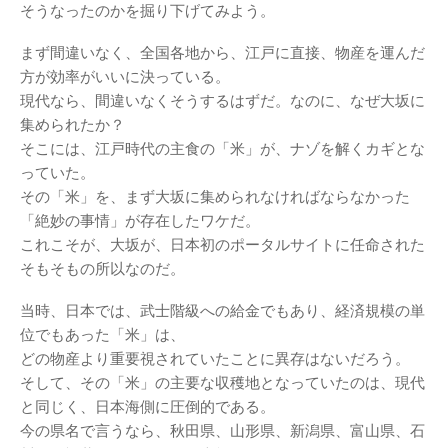
そうなったのかを掘り下げてみよう。
まず間違いなく、全国各地から、江戸に直接、物産を運んだ
方が効率がいいに決っている。
現代なら、間違いなくそうするはずだ。なのに、なぜ大坂に
集められたか？
そこには、江戸時代の主食の「米」が、ナゾを解くカギとな
っていた。
その「米」を、まず大坂に集められなければならなかった
「絶妙の事情」が存在したワケだ。
これこそが、大坂が、日本初のポータルサイトに任命された
そもそもの所以なのだ。
当時、日本では、武士階級への給金でもあり、経済規模の単
位でもあった「米」は、
どの物産より重要視されていたことに異存はないだろう。
そして、その「米」の主要な収穫地となっていたのは、現代
と同じく、日本海側に圧倒的である。
今の県名で言うなら、秋田県、山形県、新潟県、富山県、石