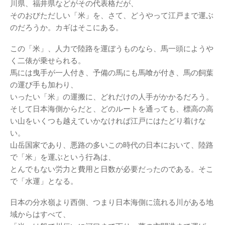
川県、福井県などがその代表格だが、
そのおびただしい「米」を、さて、どうやって江戸まで運ぶ
のだろうか。カギはそこにある。
この「米」、人力で陸路を運ぼうものなら、馬一頭にようや
く二俵が乗せられる。
馬には曳手が一人付き、予備の馬にも馬喰が付き、馬の飼葉
の運び手も加わり、
いったい「米」の運搬に、どれだけの人手がかかるだろう。
そして日本海側からだと、どのルートを通っても、標高の高
い山をいくつも越えていかなければ江戸にはたどり着けな
い。
山岳国家であり、悪路の多いこの時代の日本において、陸路
で「米」を運ぶという行為は、
とんでもない労力と費用と日数が必要だったのである。そこ
で「水運」となる。
日本の分水嶺より西側、つまり日本海側に流れる川がある地
域からはすべて、