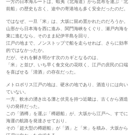
一方の日本海ルートは、蝦夷（北海道）から昆布を運ぶ「北
前船」の歴史も古く、途中の寄港地も多く安全だったのだ。
ではなぜ、一旦「米」は、大坂に留め置かれたのだろうか。
山形から日本海を西に進み、関門海峡をくぐり、瀬戸内海を
東に進むなら、そのまま紀伊半島を回り、
江戸の地まで、ノンストップで船を走らせれば、さらに効率
的ではなかったか。
だが、それを解き明かす次のカギとなるのは、
「米」と並び、いち早く食文化の花咲く、江戸の庶民の口端
を喜ばせる「清酒」の存在だった。
メトロポリス江戸の地は、硬水の地であり、酒造りには向い
ていない。
一方、軟水の湧き出る灘と伏見を持つ近畿は、古くから酒造
りの発祥だった。
この「酒樽」を運ぶ「樽廻船」が、大坂から江戸へ、すでに
海運の航路を発達させており、
その「超大型の樽廻船」が「酒」と「米」を積み、大坂から