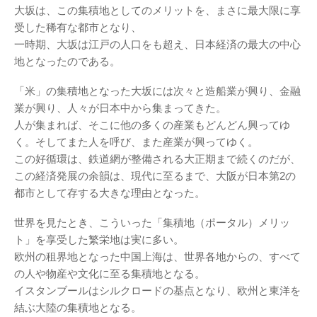
大坂は、この集積地としてのメリットを、まさに最大限に享
受した稀有な都市となり、
一時期、大坂は江戸の人口をも超え、日本経済の最大の中心
地となったのである。
「米」の集積地となった大坂には次々と造船業が興り、金融
業が興り、人々が日本中から集まってきた。
人が集まれば、そこに他の多くの産業もどんどん興ってゆ
く。そしてまた人を呼び、また産業が興ってゆく。
この好循環は、鉄道網が整備される大正期まで続くのだが、
この経済発展の余韻は、現代に至るまで、大阪が日本第2の
都市として存する大きな理由となった。
世界を見たとき、こういった「集積地（ポータル）メリッ
ト」を享受した繁栄地は実に多い。
欧州の租界地となった中国上海は、世界各地からの、すべて
の人や物産や文化に至る集積地となる。
イスタンブールはシルクロードの基点となり、欧州と東洋を
結ぶ大陸の集積地となる。