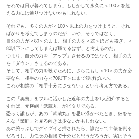
それでは日が暮れてしまう。もしかして永久に＜100＞を超
える力には辿りつけないかもしれない。
それでも、多くの人が＜100＞以上の力をつけようと、それ
ばかりを考えてしまうのだが、いや、そうではなく、
自分の力が＜80＞のまま、相手の力を＜20＞ほども殺ぎ、＜
80以下＞にしてしまえば勝てるはず、と考えるのだ。
つまり、自分の力を「アップ」させるのではなく、相手の力
を「ダウン」させるのである。
そして、相手の力を殺ぐために、さらにもし＜10＞の力が必
要なら、相手の力を＜70以下＞にまで殺げばいい。
これが相撲の「相手十分にさせない」という考え方である。
この「奥義」をフルに活かした近年の力士を1人紹介すると
すれば、元横綱「武蔵丸」がピタリである。
恐らく誰もが、あの「武蔵丸」を思い浮かべたとき、彼をそ
んな「業師」と見る向きは少ないかもしれない。
あの腕っぷしでグイグイと押されたら、誰だって土俵を割る
だろうし、力任せの相撲で十分だと思うだろうが、実はそう