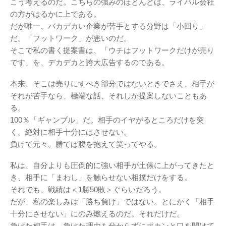
こう考えるのだ。こちらの強みのほとんどは、ライバル会社
の方がはるかに上である。
だが唯一、バカデカい企業が苦手とする分野は「小回り」
だ。「フットワーク」が悪いのだ。
そこで私の書く提案書は、「ウチはフットワークだけが売り
です」を、デカデカと誇大広告するのである。
本来、そこは売りにすべき部分ではないときでさえ、相手が
それが苦手なら、極端な話、それしか提案しないこともあ
る。
100％「ギャンブル」だ。相手のイヤがるところだけを突
く。絶対に相手十分にはさせない。
負けて元々。勝てば腹を抱えて笑ってやる。
私は、自分よりも圧倒的に強い相手が土俵に上がってきたと
き、相手に「まわし」を触らせない相撲だけをする。
それでも、戦績は＜1勝50敗＞ぐらいだろう。
だが、私の楽しみは「勝ち負け」ではない。とにかく「相手
十分にさせない」にのみ燃えるのだ。それだけだ。
負けた相手は、負けた理由も分からずにポカンと口を開けて