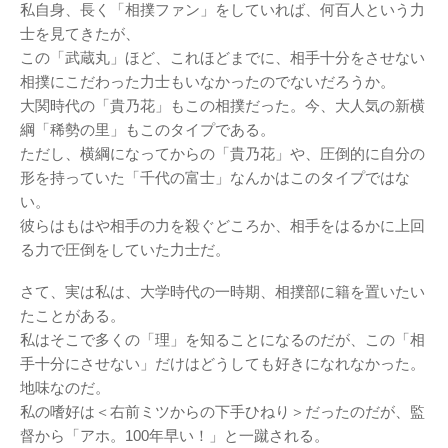
私自身、長く「相撲ファン」をしていれば、何百人という力
士を見てきたが、
この「武蔵丸」ほど、これほどまでに、相手十分をさせない
相撲にこだわった力士もいなかったのでないだろうか。
大関時代の「貴乃花」もこの相撲だった。今、大人気の新横
綱「稀勢の里」もこのタイプである。
ただし、横綱になってからの「貴乃花」や、圧倒的に自分の
形を持っていた「千代の富士」なんかはこのタイプではな
い。
彼らはもはや相手の力を殺ぐどころか、相手をはるかに上回
る力で圧倒をしていた力士だ。
さて、実は私は、大学時代の一時期、相撲部に籍を置いたい
たことがある。
私はそこで多くの「理」を知ることになるのだが、この「相
手十分にさせない」だけはどうしても好きになれなかった。
地味なのだ。
私の嗜好は＜右前ミツからの下手ひねり＞だったのだが、監
督から「アホ。100年早い！」と一蹴される。