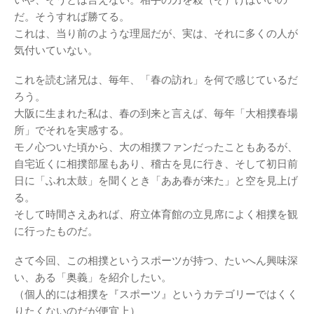
だ。そうすれば勝てる。
これは、当り前のような理屈だが、実は、それに多くの人が
気付いていない。
これを読む諸兄は、毎年、「春の訪れ」を何で感じているだ
ろう。
大阪に生まれた私は、春の到来と言えば、毎年「大相撲春場
所」でそれを実感する。
モノ心ついた頃から、大の相撲ファンだったこともあるが、
自宅近くに相撲部屋もあり、稽古を見に行き、そして初日前
日に「ふれ太鼓」を聞くとき「ああ春が来た」と空を見上げ
る。
そして時間さえあれば、府立体育館の立見席によく相撲を観
に行ったものだ。
さて今回、この相撲というスポーツが持つ、たいへん興味深
い、ある「奥義」を紹介したい。
（個人的には相撲を『スポーツ』というカテゴリーではくく
りたくないのだが便宜上）