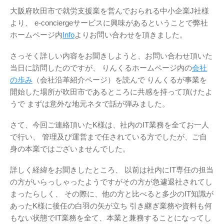
大阪府吹田市で就労支援業を営んでおられる中小企業J社様
より、
e-conciergeサービスに興味があるということで弊社
ホームページ内
Info
よりお問い合わせを頂きました。
さっそく詳しい内容をお聞きしようと、お問い合わせ頂いた
当日に訪問したのですが、
りんくるホームページ内の
会社
の歩み
（会社沿革紹介ページ）を読んで
りんくるが事業を
開始した場所が吹田市であるところに共感を持って頂けたよ
うで
まずは意外な地元ネタで話が弾みました。
さて、今回ご連絡頂いたK様は、社内のIT業務を全てお一人
で行い、
管理及び運営まで任されている方でしたが、ご自
身の本業ではございませんでした。
詳しく経緯をお聞きしたところ、
以前は社内にIT専任の担当
の方がいらっしゃったようですがその方が急遽退社されてし
まったらしく、
その際に、他の方と比べると多少のIT知識が
あったK様に後任の白羽の矢が立ち
引き継ぎ業務や資料も何
もない状態でIT業務を全て、本業と兼務することになってし