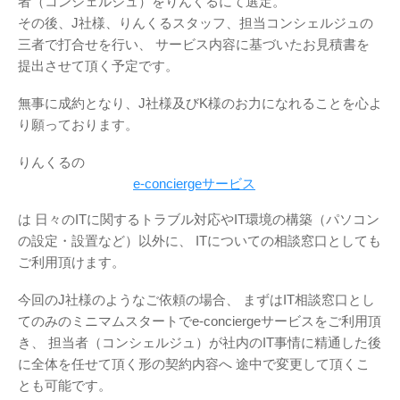
者（コンシェルジュ）をりんくるにて選定。
その後、J社様、りんくるスタッフ、担当コンシェルジュの
三者で打合せを行い、
サービス内容に基づいたお見積書を
提出させて頂く予定です。
無事に成約となり、J社様及びK様のお力になれることを心よ
り願っております。
りんくるの
e-conciergeサービス
は
日々のITに関するトラブル対応やIT環境の構築（パソコン
の設定・設置など）以外に、
ITについての相談窓口としても
ご利用頂けます。
今回のJ社様のようなご依頼の場合、
まずはIT相談窓口とし
てのみのミニマムスタートでe-conciergeサービスをご利用頂
き、
担当者（コンシェルジュ）が社内のIT事情に精通した後
に全体を任せて頂く形の契約内容へ
途中で変更して頂くこ
とも可能です。