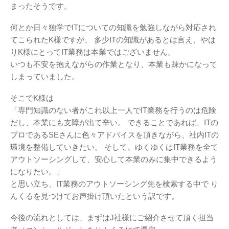
まったそうです。
何とか日々独学でITについての知識を勉強しながら対応され
てこられたK様ですが、
多少ITの知識があるとは言え、やは
りK様にとってIT業務は本業ではございません。
いつも不安を抱えながらの作業となり、本業も疎かになって
しまっていました。
そこでK様は
「専門知識のない者がこれ以上一人でIT業務を行うのは危険
だし、本業にも支障が出て辛い。
できることであれば、ITの
プロであるSEさんに色々アドバイスを頂きながら、社内ITの
環境を整備していきたい。
そして、ゆくゆくはIT業務を全て
アウトソーシングして、安心して本業のみに集中できるよう
になりたい。」
と思い立ち、IT業務のアウトソーシング先を検索する中で
り
んくるを見つけてお声掛け頂いたという訳です。
今後の流れとしては、まずはJ社様にご紹介させて頂く担当