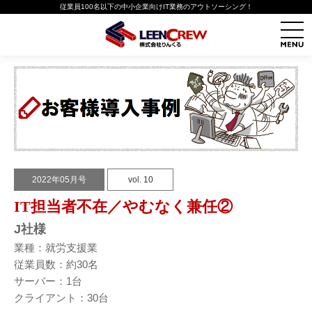
従業員100名以下の中小企業向けIT業務のアウトソーシング！
2022年05月号
vol. 10
IT担当者不在／やむなく兼任②
J社様
業種：就労支援業
従業員数：約30名
サーバー：1台
クライアント：30台