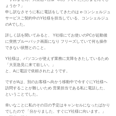
ょうか？」
申し訳なさそうに私に電話をしてきたのは
e-コンシェルジュ
サービスご契約中のY社様を担当している、コンシェルジュ
のAでした。
詳しく話を聞いてみると、
Y社様にてお使いのPCが起動後
に突然ブルーバック画面になり
フリーズしていて何も操作
できない状態とのこと。
Y社様は、パソコンが使えず業務に支障をきたしているため
「大至急見に来て欲しい。」
と、Aに電話で依頼されたようです。
ですがAは、別のお客様へ向かう移動中で今すぐにY社様へ
訪問することが難しいため
営業担当である私に電話した、
ということでした。
幸いなことに私のその日の予定はキャンセルになったばかり
でしたので
「分かりました、すぐにY社様に向います。」