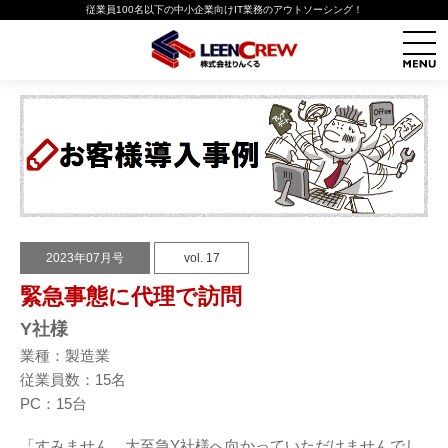
従業員100名以下の中小企業向けIT業務のアウトソーシング！
2023年07月号
vol. 17
緊急事態に代理で訪問
Y社様
業種：製造業
従業員数：15名
PC：15台
「すみません、大至急Y社様へ向かっていただけませんでし