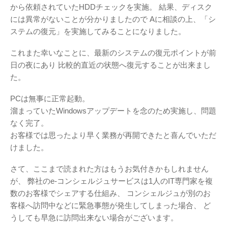
から依頼されていたHDDチェックを実施。
結果、ディスク
には異常がないことが分かりましたので
Aに相談の上、「シ
ステムの復元」を実施してみることになりました。
これまた幸いなことに、最新のシステムの復元ポイントが前
日の夜にあり
比較的直近の状態へ復元することが出来まし
た。
PCは無事に正常起動。
溜まっていたWindowsアップデートを念のため実施し、問題
なく完了。
お客様では思ったより早く業務が再開できたと喜んでいただ
けました。
さて、ここまで読まれた方はもうお気付きかもしれません
が、
弊社のe-コンシェルジュサービスは1人のIT専門家を複
数のお客様でシェアする仕組み、
コンシェルジュが別のお
客様へ訪問中などに緊急事態が発生してしまった場合、
ど
うしても早急に訪問出来ない場合がございます。